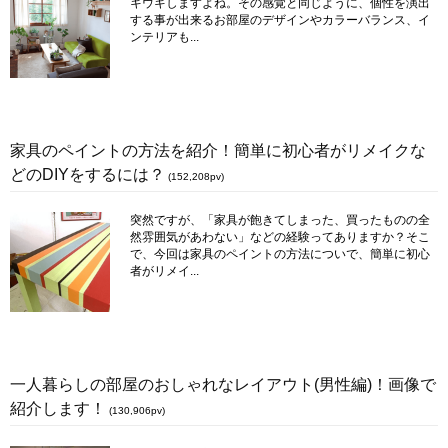
キウキしますよね。その感覚と同じように、個性を演出
する事が出来るお部屋のデザインやカラーバランス、イ
ンテリアも...
家具のペイントの方法を紹介！簡単に初心者がリメイクな
どのDIYをするには？
(152,208pv)
突然ですが、「家具が飽きてしまった、買ったものの全
然雰囲気があわない」などの経験ってありますか？そこ
で、今回は家具のペイントの方法についで、簡単に初心
者がリメイ...
一人暮らしの部屋のおしゃれなレイアウト(男性編)！画像で
紹介します！
(130,906pv)